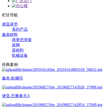
栏目导航
捷亚床垫
系列产品
鑫泉材料
席梦思弹簧
床网
原材料
机械设备
经典案例
鑫泉-欧娜莎
捷亚-巴黎春天A