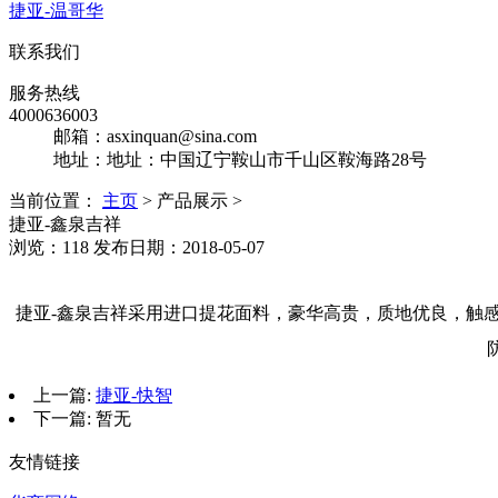
捷亚-温哥华
联系我们
服务热线
4000636003
邮箱：asxinquan@sina.com
地址：地址：
中国辽宁鞍山市千山区
鞍海路28号
当前位置：
主页
>
产品展示
>
捷亚-鑫泉吉祥
浏览：118 发布日期：2018-05-07
捷亚-鑫泉吉祥采用进口提花面料，豪华高贵，质地优良，触
上一篇:
捷亚-快智
下一篇: 暂无
友情链接