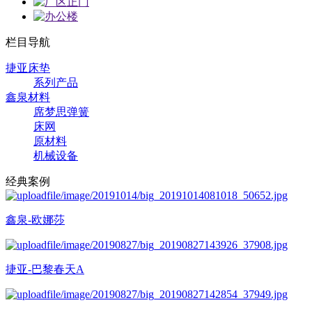
栏目导航
捷亚床垫
系列产品
鑫泉材料
席梦思弹簧
床网
原材料
机械设备
经典案例
鑫泉-欧娜莎
捷亚-巴黎春天A